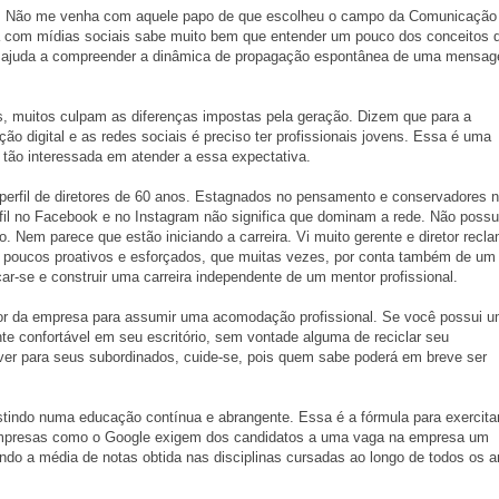
te. Não me venha com aquele papo de que escolheu o campo da Comunicação
a com mídias sociais sabe muito bem que entender um pouco dos conceitos 
a, ajuda a compreender a dinâmica de propagação espontânea de uma mensa
is, muitos culpam as diferenças impostas pela geração. Dizem que para a
o digital e as redes sociais é preciso ter profissionais jovens. Essa é uma
tão interessada em atender a essa expectativa.
m perfil de diretores de 60 anos. Estagnados no pensamento e conservadores 
fil no Facebook e no Instagram não significa que dominam a rede. Não poss
o. Nem parece que estão iniciando a carreira. Vi muito gerente e diretor recl
s poucos proativos e esforçados, que muitas vezes, por conta também de um
r-se e construir uma carreira independente de um mentor profissional.
tor da empresa para assumir uma acomodação profissional. Se você possui 
te confortável em seu escritório, sem vontade alguma de reciclar seu
ver para seus subordinados, cuide-se, pois quem sabe poderá em breve ser
indo numa educação contínua e abrangente. Essa é a fórmula para exercita
empresas como o Google exigem dos candidatos a uma vaga na empresa um
ando a média de notas obtida nas disciplinas cursadas ao longo de todos os 