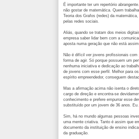
É importante ter um repertório abrangen
não gostar de matemática. Quem trabalh
Teoria dos Grafos (redes) da matemátic
pelas redes sociais.
Aliás, quando se tratam dos meios digita
empresa saber lidar bem com a comunicaçã
aposta numa geração que não está assim 
Não é difícil ver jovens profissionais co
forma de agir. Só porque possuem um per
nenhuma iniciativa e dedicação ao trabalh
de jovens com esse perfil. Melhor para o
espírito empreendedor, conseguem destaca
Mas a afirmação acima não isenta o dire
cargo de direção e encontra-se devidamen
conhecimento e prefere empurrar esse de
substituído por um jovem de 36 anos. Eu.
Sim, há no mundo algumas pessoas invest
uma mente criativa. Tanto é assim que 
documento da instituição de ensino indic
da graduação.