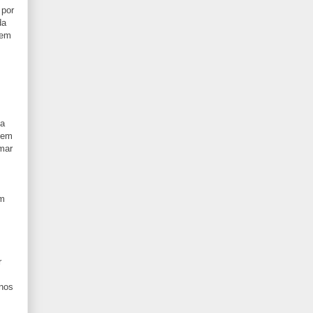
 por
da
gem
na
uem
amar
um
r
anos