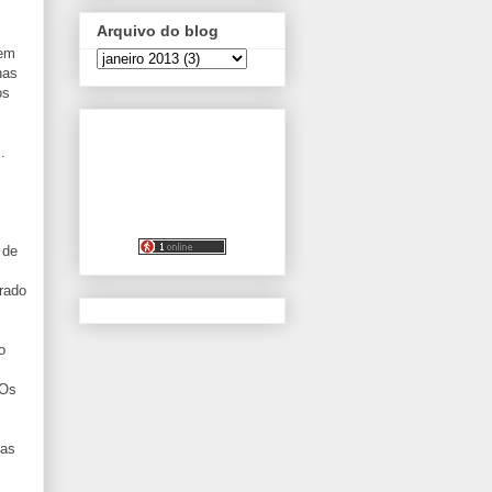
Arquivo do blog
 em
nas
os
.
 de
rado
o
EOs
uas