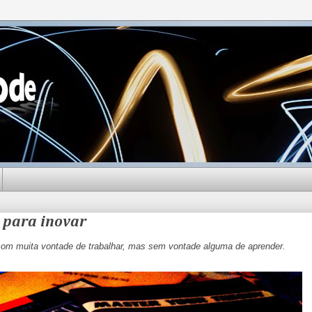
 para inovar
om muita vontade de trabalhar, mas sem vontade alguma de aprender.