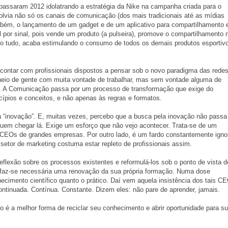
g passaram 2012 idolatrando a estratégia da Nike na campanha criada para o
ia não só os canais de comunicação (dos mais tradicionais até as mídias
ambém, o lançamento de um gadget e de um aplicativo para compartilhamento
 por sinal, pois vende um produto (a pulseira), promove o compartilhamento 
so tudo, acaba estimulando o consumo de todos os demais produtos esportiv
 contar com profissionais dispostos a pensar sob o novo paradigma das redes
heio de gente com muita vontade de trabalhar, mas sem vontade alguma de
as. A Comunicação passa por um processo de transformação que exige do
ncípios e conceitos, e não apenas às regras e formatos.
a “inovação”. E, muitas vezes, percebo que a busca pela inovação não passa
uem chegar lá. Exige um esforço que não vejo acontecer. Trata-se de um
e CEOs de grandes empresas. Por outro lado, é um fardo constantemente igno
setor de marketing costuma estar repleto de profissionais assim.
eflexão sobre os processos existentes e reformulá-los sob o ponto de vista d
 faz-se necessária uma renovação da sua própria formação. Numa dose
ecimento científico quanto o prático. Daí vem aquela insistência dos tais C
tinuada. Contínua. Constante. Dizem eles: não pare de aprender, jamais.
o é a melhor forma de reciclar seu conhecimento e abrir oportunidade para s