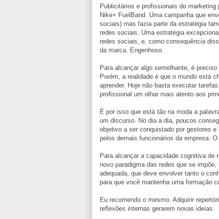
Publicitários e profissionais do marketin
Nike+ FuelBand. Uma campanha que envolv
sociais) mas fazia parte da estratégia t
redes sociais. Uma estratégia excepcional
redes sociais, e, como consequência dis
da marca. Engenhoso.
Para alcançar algo semelhante, é preciso
Porém, a realidade é que o mundo está c
aprender. Hoje não basta executar taref
profissional um olhar mais atento aos pri
É por isso que está tão na moda a palavr
um discurso. No dia a dia, poucos conseg
objetivo a ser conquistado por gestores 
pelos demais funcionários da empresa. O 
Para alcançar a capacidade cognitiva de r
novo paradigma das redes que se impõe,
adequada, que deve envolver tanto o conh
para que você mantenha uma formação con
Eu recomendo o mesmo. Adquirir repertóri
reflexões internas gerarem novas ideias.