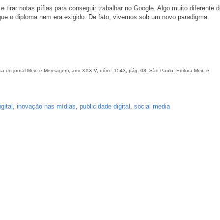
 tirar notas pífias para conseguir trabalhar no Google. Algo muito diferente 
ue o diploma nem era exigido. De fato, vivemos sob um novo paradigma.
ssa do jornal Meio e Mensagem, ano XXXIV, núm.: 1543, pág. 08. São Paulo: Editora Meio e
igital
,
inovação nas mídias
,
publicidade digital
,
social media