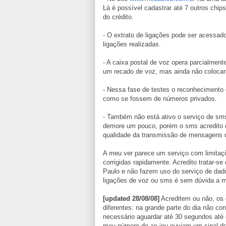
Lá é possível cadastrar até 7 outros chips
do crédito.
- O extrato de ligações pode ser acessad
ligações realizadas.
- A caixa postal de voz opera parcialmente
um recado de voz, mas ainda não coloca
- Nessa fase de testes o reconhecimento
como se fossem de números privados.
- Também não está ativo o serviço de sm
demore um pouco, porém o sms acredito qu
qualidade da transmissão de mensagens d
A meu ver parece um serviço com limitaç
corrigidas rapidamente. Acredito tratar-s
Paulo e não fazem uso do serviço de dado
ligações de voz ou sms é sem dúvida a m
[updated 28/08/08]
Acreditem ou não, os 
diferentes: na grande parte do dia não c
necessário aguardar até 30 segundos até o
meu número do ae iou ouviam um sinal d