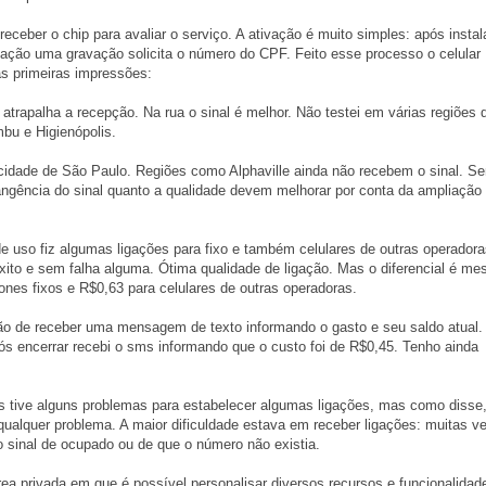
eceber o chip para avaliar o serviço. A ativação é muito simples: após instal
 ligação uma gravação solicita o número do CPF. Feito esse processo o celular
s primeiras impressões:
 atrapalha a recepção. Na rua o sinal é melhor. Não testei em várias regiões 
bu e Higienópolis.
 cidade de São Paulo. Regiões como Alphaville ainda não recebem o sinal. S
ngência do sinal quanto a qualidade devem melhorar por conta da ampliação
de uso fiz algumas ligações para fixo e também celulares de outras operadora
ito e sem falha alguma. Ótima qualidade de ligação. Mas o diferencial é m
fones fixos e R$0,63 para celulares de outras operadoras.
ão de receber uma mensagem de texto informando o gasto e seu saldo atual.
ós encerrar recebi o sms informando que o custo foi de R$0,45. Tenho ainda
tes tive alguns problemas para estabelecer algumas ligações, mas como disse
qualquer problema. A maior dificuldade estava em receber ligações: muitas v
o sinal de ocupado ou de que o número não existia.
a privada em que é possível personalisar diversos recursos e funcionalidad