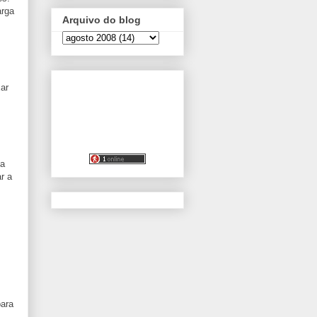
arga
Arquivo do blog
xar
da
r a
para