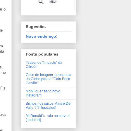
ar o
Sugestão:
de
Novo endereço:
em
 da
Posts populares
Teaser de "impacto" da
Citroën
s.
esmo
Crise de Imagem: a resposta
da Globo para o "Cala Boca
Galvão"
 Fiz
Mobli quer ser o novo
Instagram
Bichos nos sucos Mais e Del
Valle ?!?! [updated]
,
ezes
McDonald´s: rato no sorvete
[updated]
es.