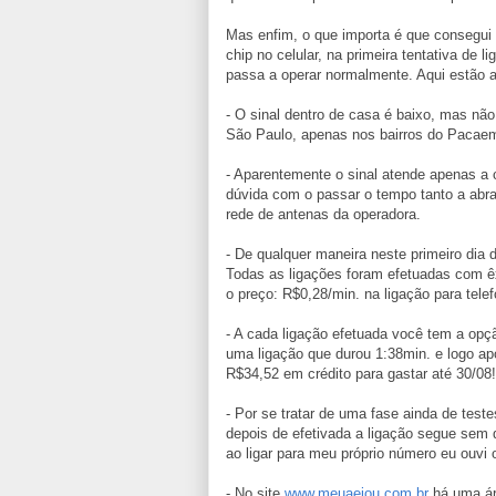
Mas enfim, o que importa é que consegui r
chip no celular, na primeira tentativa de
passa a operar normalmente. Aqui estão a
- O sinal dentro de casa é baixo, mas não
São Paulo, apenas nos bairros do Pacaem
- Aparentemente o sinal atende apenas a
dúvida com o passar o tempo tanto a abra
rede de antenas da operadora.
- De qualquer maneira neste primeiro dia 
Todas as ligações foram efetuadas com êx
o preço: R$0,28/min. na ligação para tele
- A cada ligação efetuada você tem a opç
uma ligação que durou 1:38min. e logo ap
R$34,52 em crédito para gastar até 30/08!
- Por se tratar de uma fase ainda de tes
depois de efetivada a ligação segue sem 
ao ligar para meu próprio número eu ouvi 
- No site
www.meuaeiou.com.br
há uma áre