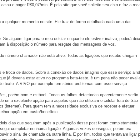
 aeiou e pagar R$0,07/min. É pelo site que você solicita seu chip e faz a rec
o a qualquer momento no site. Ele traz de forma detalhada cada uma das
. Se alguém ligar para o meu celular enquanto ele estiver inativo, poderá dei
ram à disposição o número para resgate das mensagens de voz.
 do número chamador não está ativo. Todas as ligações que recebo chegam
s e troca de dados. Sobre a conexão de dados imagino que esse serviço ain
e já deveria estar ativo no programa beta-teste. è um pena não poder avalia
e texto. A VIVO por exemplo tem sérios problemas com esse serviço.
ões, porém bom e estável. Todas as falhas detectadas aparentemente serão
e de uma excelente opção para aqueles que não utilizam o celular fora de São
s (internet). Para quem tem a necessidade exclusiva de receber e efetuar
elhor opção em custo/benefício.
dois dias que seguiram após a publicação desse post foram completamente
onsegui completar nenhuma ligação. Algumas vezes conseguia, porém era
uvir o sinal de chamada da outra linha. E por fim, todos que tentavam ligar 
e ocupado ou então uma mensagem de que o número não existia.