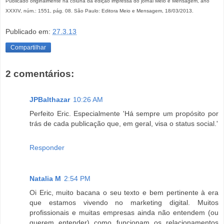
Publicado originalmente na coluna da edição impressa do jornal Meio e Mensagem, ano
XXXIV, núm.: 1551, pág. 08. São Paulo: Editora Meio e Mensagem, 18/03/2013.
Publicado em:
27.3.13
Compartilhar
2 comentários:
JPBalthazar
10:26 AM
Perfeito Eric. Especialmente 'Há sempre um propósito por
trás de cada publicação que, em geral, visa o status social.'
Responder
Natalia M
2:54 PM
Oi Eric, muito bacana o seu texto e bem pertinente à era
que estamos vivendo no marketing digital. Muitos
profissionais e muitas empresas ainda não entendem (ou
querem entender) como funcionam os relacionamentos