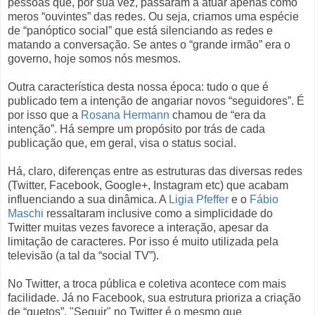
pessoas que, por sua vez, passaram a atuar apenas como
meros “ouvintes” das redes. Ou seja, criamos uma espécie
de “panóptico social” que está silenciando as redes e
matando a conversação. Se antes o “grande irmão” era o
governo, hoje somos nós mesmos.
Outra característica desta nossa época: tudo o que é
publicado tem a intenção de angariar novos “seguidores”. É
por isso que a
Rosana Hermann
chamou de “era da
intenção”. Há sempre um propósito por trás de cada
publicação que, em geral, visa o status social.
Há, claro, diferenças entre as estruturas das diversas redes
(Twitter, Facebook, Google+, Instagram etc) que acabam
influenciando a sua dinâmica. A
Ligia Pfeffer
e o
Fábio
Maschi
ressaltaram inclusive como a simplicidade do
Twitter muitas vezes favorece a interação, apesar da
limitação de caracteres. Por isso é muito utilizada pela
televisão (a tal da “social TV”).
No Twitter, a troca pública e coletiva acontece com mais
facilidade. Já no Facebook, sua estrutura prioriza a criação
de “guetos”. "Seguir" no Twitter é o mesmo que